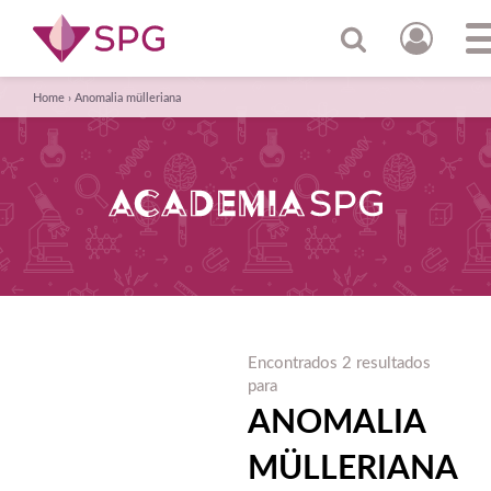
Home
›
Anomalia mülleriana
Encontrados 2 resultados
para
ANOMALIA
MÜLLERIANA