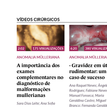
VÍDEOS
VÍDEOS CIRÚRGICOS
CIRÚRGICOS
2:02
175
VISUALIZAÇÕES
6:20
380
VISUALIZ
ANOMALIA MÜLLERIANA
ANOMALIA MÜLLERI
A importância dos
- Gravidez em ú
exames
rudimentar: um
complementares no
caso de sucesso
diagnóstico de
Ana Raquel Neves; Ângel
malformações
Rodrigues; Fabiane Neves
mullerianas
Manuel Fonseca; Maria
Geraldina Castro; Miguel
Sara Dias Leite; Ana Sofia
Branco; Fernanda Gerald