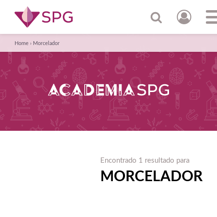
Home
›
Morcelador
Encontrado 1 resultado para
MORCELADOR