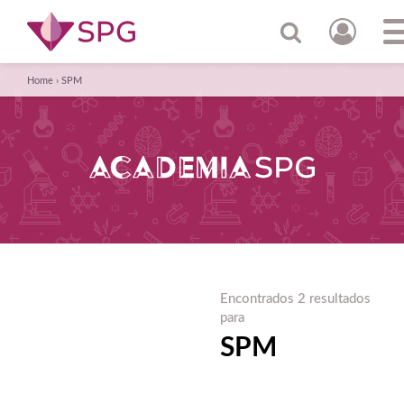
Home
›
SPM
Encontrados 2 resultados
para
SPM