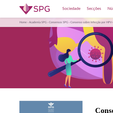
Sociedade
Secções
Nú
Home
›
Academia SPG
›
Consensos SPG
›
Consenso sobre Infecção por HPV e Neo
Conse