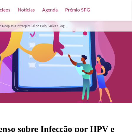
cleos
Notícias
Agenda
Prémio SPG
plasia Intraepitelial do Colo, Vulva e Vagina 2014
nso sobre Infecção por HPV e