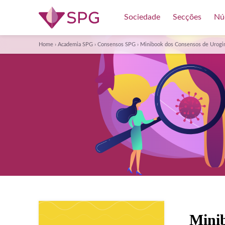
Sociedade
Secções
Nú
Home
›
Academia SPG
›
Consensos SPG
›
Minibook dos Consensos de Urogi
Mini