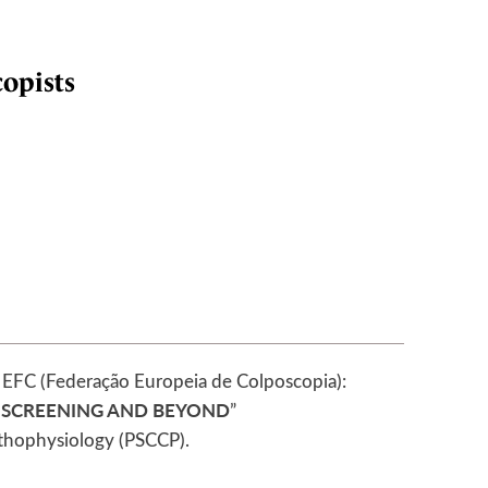
opists
 EFC (Federação Europeia de Colposcopia):
R SCREENING AND BEYOND
”
athophysiology (PSCCP).