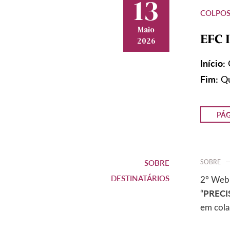
13
COLPOS
Maio
EFC I
2026
Início:
Fim:
Qu
PÁG
SOBRE
SOBRE
DESTINATÁRIOS
2º Webi
PRECI
“
em cola