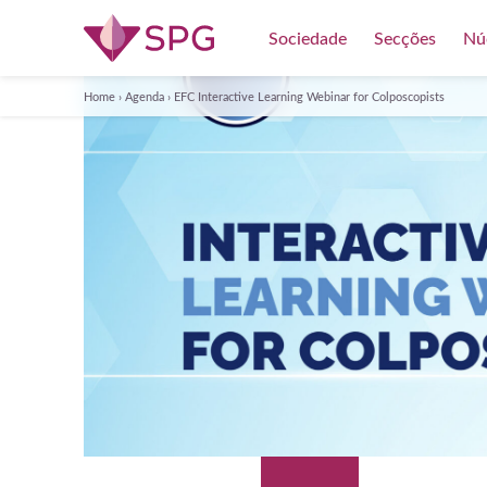
Sociedade
Secções
Nú
Home
›
Agenda
›
EFC Interactive Learning Webinar for Colposcopists