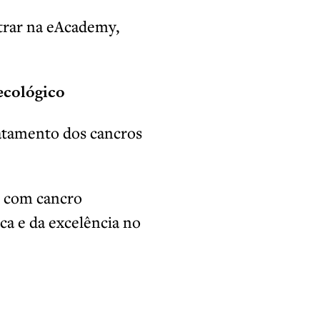
trar na eAcademy,
ecológico
atamento dos cancros
s com cancro
ca e da excelência no