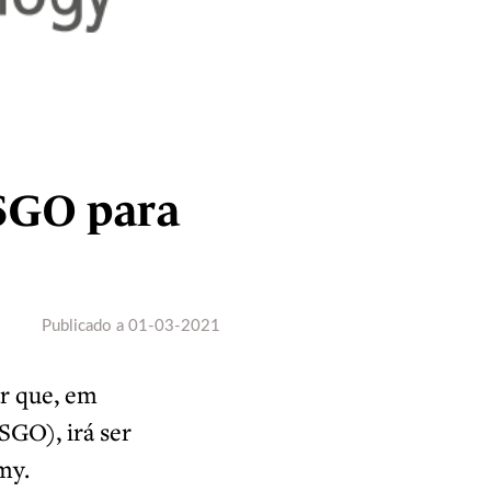
ESGO para
Publicado a
01-03-2021
r que, em
SGO), irá ser
my.