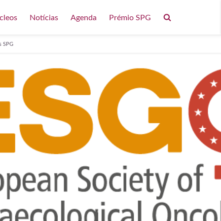
cleos
Notícias
Agenda
Prémio SPG
os SPG