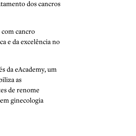
atamento dos cancros
s com cancro
ca e da excelência no
vés da eAcademy, um
iliza as
ntes de renome
 em ginecologia