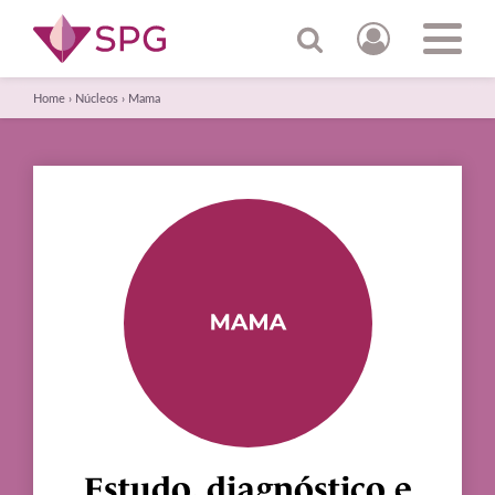
Home
›
Núcleos
›
Mama
Estudo, diagnóstico e