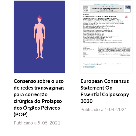
Consenso sobre o uso
European Consensus
de redes transvaginais
Statement On
para correcção
Essential Colposcopy
cirúrgica do Prolapso
2020
dos Órgãos Pélvicos
Publicado a
1-04-2021
(POP)
Publicado a
5-05-2021